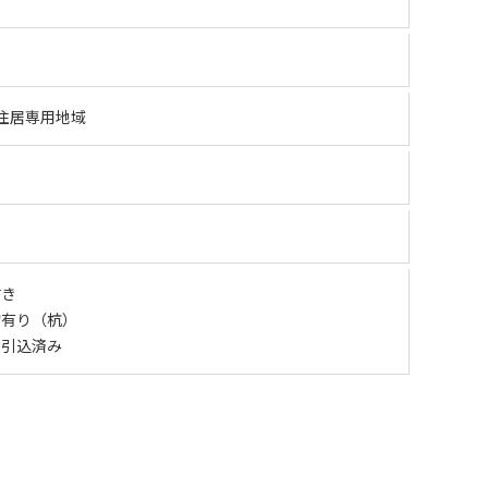
住居専用地域
付き
物有り（杭）
 引込済み