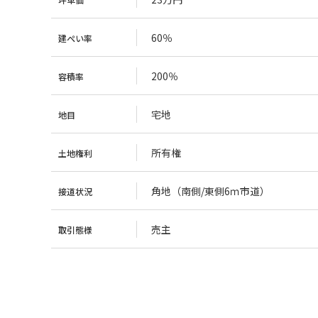
60％
建ぺい率
200％
容積率
宅地
地目
所有権
土地権利
角地（南側/東側6ｍ市道）
接道状況
売主
取引態様