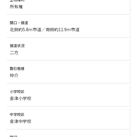
所有権
間口・接道
北側約5.8ｍ市道／南側約11.9ｍ市道
接道状況
二方
取引態様
仲介
小学校区
金津小学校
中学校区
金津中学校