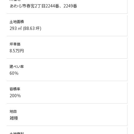
あわら市春宮2丁目2244番、2249番
土地面積
293 ㎡ (88.63 坪)
坪単価
8.5万円
建ぺい率
60％
容積率
200％
地目
雑種
土地権利